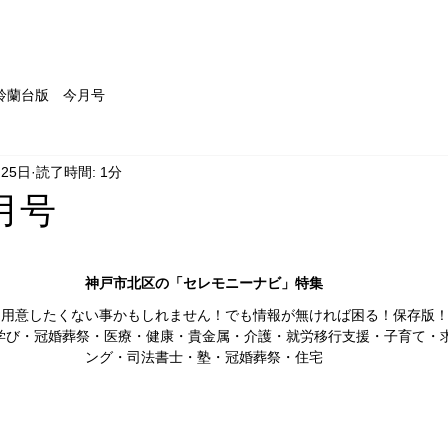
ホーム
WEB版
お問い合
鈴蘭台版 今月号
月25日
読了時間: 1分
月号
神戸市北区の「セレモニーナビ」特集
に用意したくない事かもしれません！でも情報が無ければ困る！保存版
学び・冠婚葬祭・医療・健康・貴金属・介護・就労移行支援・子育て・求
ング・司法書士・塾・冠婚葬祭・住宅