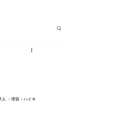
わせ
会社概要
事業主様へ
！
人 ・理容・ハイキ