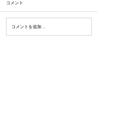
コメント
コメントを追加…
街ナビ神戸市北区版
街ナビ神戸市
2026年7月号
2026年6月号
FOLLOW US ON
〒651-1243
兵庫県神戸市北区山田町下谷上字奥谷2-6
078-594-8028
Privacy Policy