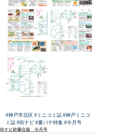
#神戸市北区
#ミニコミ誌
#神戸ミニコ
ミ誌
#街ナビ
#夏バテ特集
#今月号
街ナビ鈴蘭台版 今月号