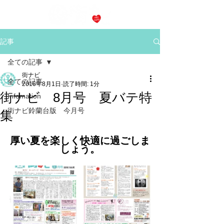
記事
全ての記事
街ナビ
全ての記事
2016年8月1日
読了時間: 1分
街ナビ 8月号 夏バテ特
Infomation
街ナビ鈴蘭台版 今月号
集
厚い夏を楽しく快適に過ごしま
しょう。