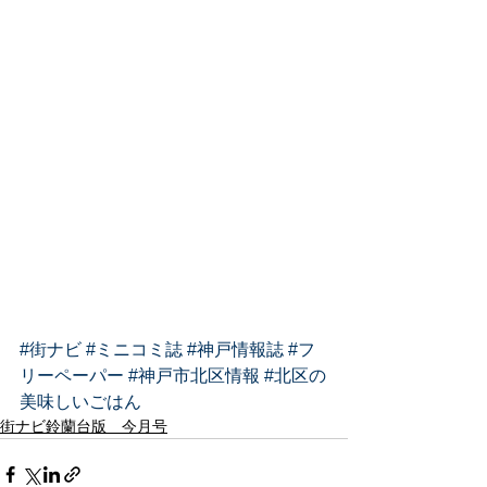
#街ナビ
#ミニコミ誌
#神戸情報誌
#フ
リーペーパー
#神戸市北区情報
#北区の
美味しいごはん
街ナビ鈴蘭台版 今月号