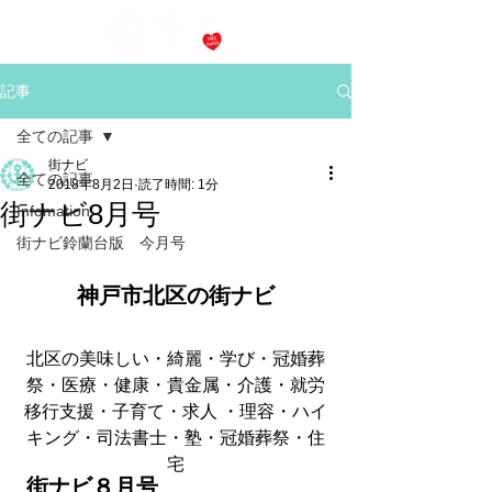
記事
全ての記事
街ナビ
全ての記事
2018年8月2日
読了時間: 1分
街ナビ8月号
Infomation
街ナビ鈴蘭台版 今月号
神戸市北区の街ナビ
北区の美味しい・綺麗・学び・冠婚葬
祭・医療・健康・貴金属・介護・就労
移行支援・子育て・求人 ・理容・ハイ
キング・司法書士・塾・冠婚葬祭・住
宅
 街ナビ８月号