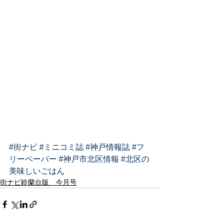
#街ナビ
#ミニコミ誌
#神戸情報誌
#フ
リーペーパー
#神戸市北区情報
#北区の
美味しいごはん
街ナビ鈴蘭台版 今月号