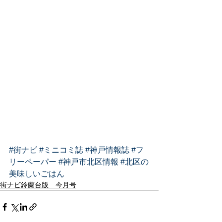
#街ナビ
#ミニコミ誌
#神戸情報誌
#フ
リーペーパー
#神戸市北区情報
#北区の
美味しいごはん
街ナビ鈴蘭台版 今月号