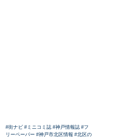
#街ナビ
#ミニコミ誌
#神戸情報誌
#フ
リーペーパー
#神戸市北区情報
#北区の